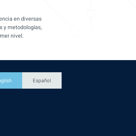
encia en diversas
as y metodologías,
mer nivel.
glish
Español