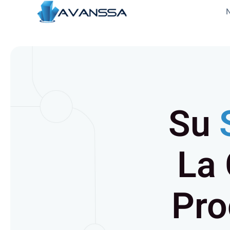
Su
La 
Pro