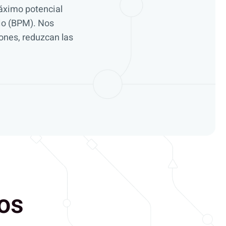
áximo potencial
io (BPM). Nos
ones, reduzcan las
os