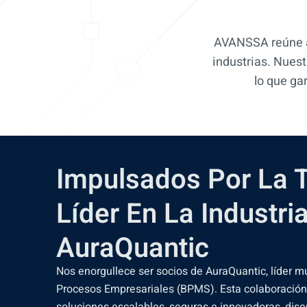
AVANSSA reúne a 
industrias. Nuest
lo que ga
Impulsados Por La 
Líder En La Industria
AuraQuantic
Nos enorgullece ser socios de AuraQuantic, líder m
Procesos Empresariales (BPMS). Esta colaboración
soluciones escalables, seguras e innovadoras, dis