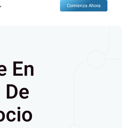
Comienza Ahora
e En
l De
ocio